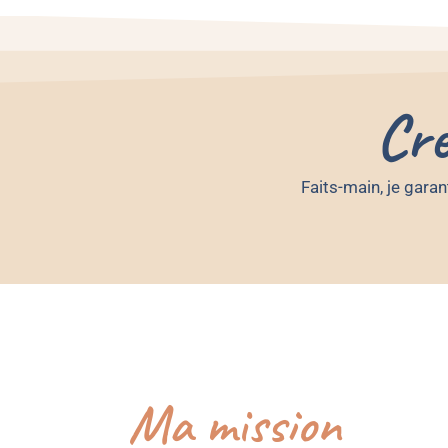
Cré
Faits-main, je garan
Ma mission