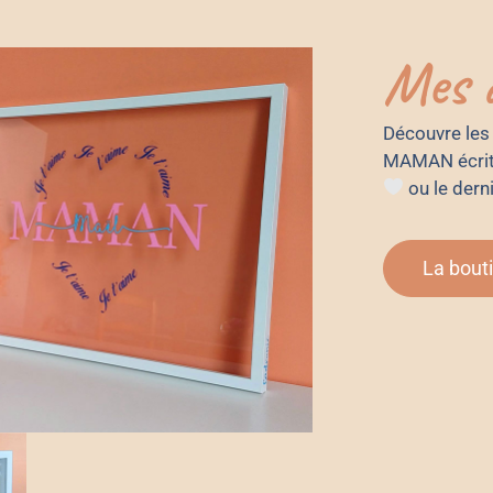
Mes d
Découvre les 
MAMAN écrit e
ou le der
La bout