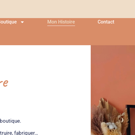
outique
Mon Histoire
Contact
re
 boutique.
truire, fabriquer…