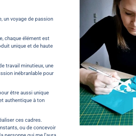
e, un voyage de passion
le, chaque élément est
oduit unique et de haute
de travail minutieux, une
assion inébranlable pour
our être aussi unique
et authentique à ton
éaliser ces cadres.
instants, ou de concevoir
la personne qui me l’aura